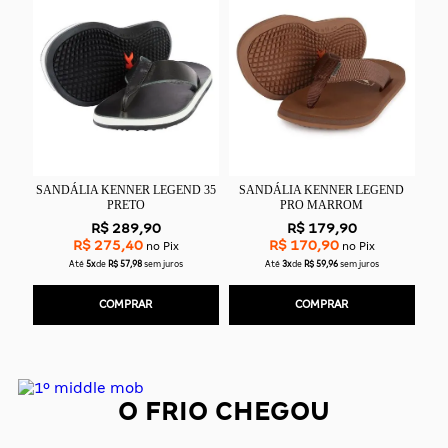
R$ 
R$ 18
Até
3x
de
R
CO
DÁLIA KENNER LEGEND 35
SANDÁLIA KENNER LEGEND
PRETO
PRO MARROM
R$ 289,90
R$ 179,90
R$ 275,40
R$ 170,90
no Pix
no Pix
Até
5x
de
R$ 57,98
sem juros
Até
3x
de
R$ 59,96
sem juros
COMPRAR
COMPRAR
O FRIO CHEGOU