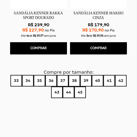
SANDÁLIA KENNER RAKKA
SANDÁLIA KENNER MAKHO
SPORT DOURADO
CINZA
R$ 239,90
R$ 179,90
R$ 227,90
R$ 170,90
no Pix
no Pix
Até
4x
de
R$ 59,97
sem juros
Até
3x
de
R$ 59,96
sem juros
COMPRAR
COMPRAR
Compre por tamanho:
33
34
35
36
37
38
39
40
41
42
43
44
45