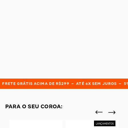
CAS
BÁSICAS
O
PLATAFORMA
SLIDES
RETE GRÁTIS ACIMA DE R$299 – ATÉ 6X SEM JUROS – 5% 
PARA O SEU COROA:
SANDÁLIA KE
C