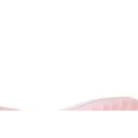
R$ 139,90
R$ 132,90
no Pix
Até
2x
de
R$ 69,95
sem juros
SANDÁLIA KENNER IBIZA PRETO