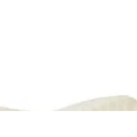
SANDÁLIA KENNER IBIZA TASHA&TRACIE MARROM