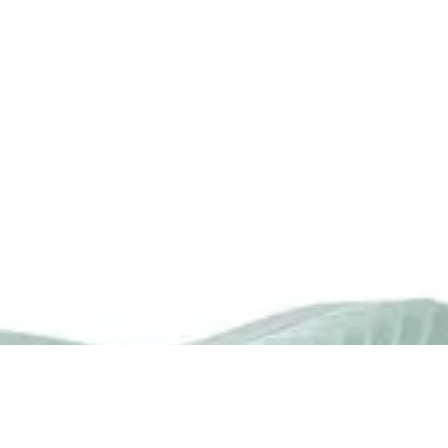
R$ 129,90
R$ 123,40
no Pix
Até
2x
de
R$ 64,95
sem juros
SANDÁLIA KENNER IBIZA BEGE