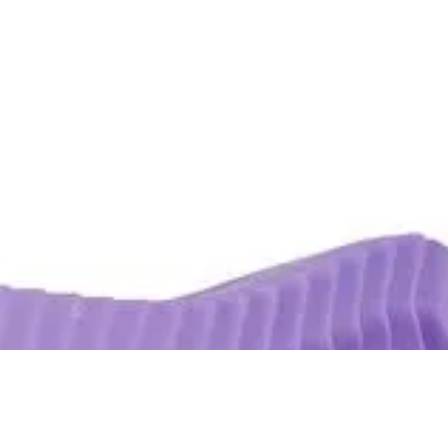
R$ 129,90
R$ 123,40
no Pix
Até
2x
de
R$ 64,95
sem juros
SANDÁLIA KENNER IBIZA CANDY ROSA