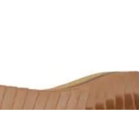
R$ 129,90
R$ 123,40
no Pix
Até
2x
de
R$ 64,95
sem juros
SANDÁLIA KENNER IBIZA CANDY BEGE