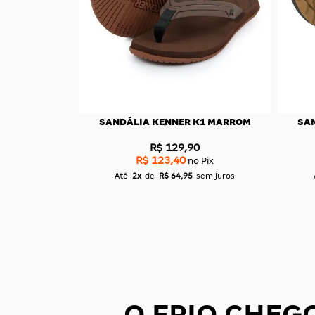
K1 CINZA
SANDÁLIA KENNER LEGEND PRO
SANDÁ
VERDE
0
R$ 179,90
R$ 170,90
 Pix
no Pix
sem juros
Até
3x
de
R$ 59,96
sem juros
O FRIO CHEG