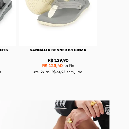
FULL
SANDÁLIA KENNER KIVAH PRETO
SANDÁLIA 
F
R$ 189,90
R$ 180,40
R$
no Pix
s
Até
3x
de
R$ 63,30
sem juros
Até
4x