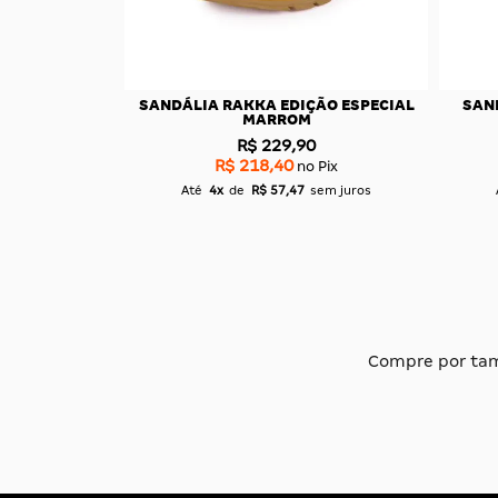
EGAH TURBO
SANDÁLIA KENNER RAKKA SPORT
SAN
LARANJA
0
R$ 239,90
R$ 227,90
 Pix
no Pix
sem juros
Até
4x
de
R$ 59,97
sem juros
Compre por ta