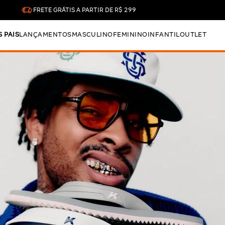
FRETE GRÁTIS A PARTIR DE R$ 299
S PAIS
LANÇAMENTOS
MASCULINO
FEMININO
INFANTIL
OUTLET