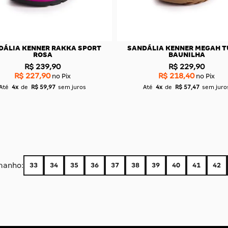
DÁLIA KENNER MEGAH AZUL
SANDÁLIA RAKKA EDIÇÃO ES
VERDE
R$ 219,90
R$ 229,90
R$ 208,90
R$ 218,40
no Pix
no Pix
Até
4x
de
R$ 54,97
sem juros
Até
4x
de
R$ 57,47
sem juro
manho:
33
34
35
36
37
38
39
40
41
42