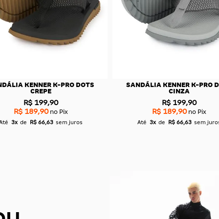
LIA KENNER KIVAH LINE CINZA
SANDÁLIA KENNER KIVAH 
FORCE LARANJA
R$ 189,90
R$ 219,90
R$ 180,40
R$ 208,90
no Pix
no Pix
Até
3x
de
R$ 63,30
sem juros
Até
4x
de
R$ 54,97
sem juro
OU