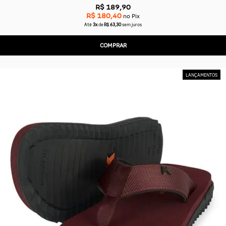
R$ 189,90
R$ 180,40
no Pix
Até
3x
de
R$ 63,30
sem juros
COMPRAR