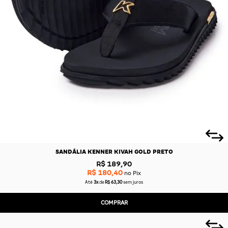
CAS
BÁSICAS
O
PLATAFORMA
SLIDES
SANDÁLIA KENNER KIVAH GOLD PRETO
R$ 189,90
R$ 180,40
no Pix
Até
3x
de
R$ 63,30
sem juros
COMPRAR