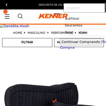
DESCONTO DE 5% NO PIX
SubTotal:
Descontos:
Total:
MASCULINO
PERFORMANCE
KIVAH
Continuar Comprando
Fi
FILTRAR
Compra