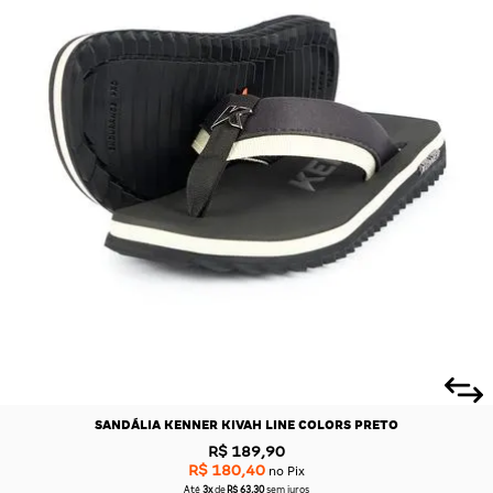
SANDÁLIA KENNER KIVAH LINE COLORS PRETO
R$ 189,90
R$ 180,40
no Pix
Até
3x
de
R$ 63,30
sem juros