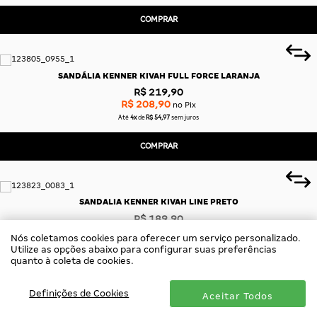
COMPRAR
SANDÁLIA KENNER KIVAH FULL FORCE LARANJA
R$ 219,90
R$ 208,90
no Pix
Até
4x
de
R$ 54,97
sem juros
COMPRAR
SANDALIA KENNER KIVAH LINE PRETO
R$ 189,90
R$ 180,40
no Pix
Nós coletamos cookies para oferecer um serviço personalizado.
Até
3x
de
R$ 63,30
sem juros
Utilize as opções abaixo para configurar suas preferências
quanto à coleta de cookies.
COMPRAR
Definições de Cookies
Aceitar Todos