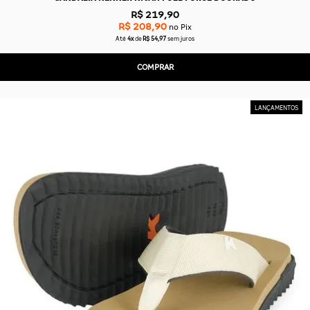
R$ 219,90
R$ 208,90
no Pix
Até
4x
de
R$ 54,97
sem juros
COMPRAR