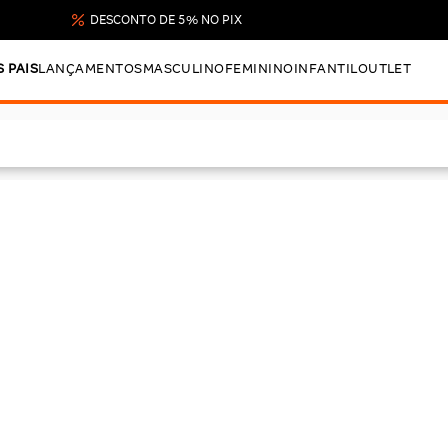
DESCONTO DE 5% NO PIX
S PAIS
LANÇAMENTOS
MASCULINO
FEMININO
INFANTIL
OUTLET