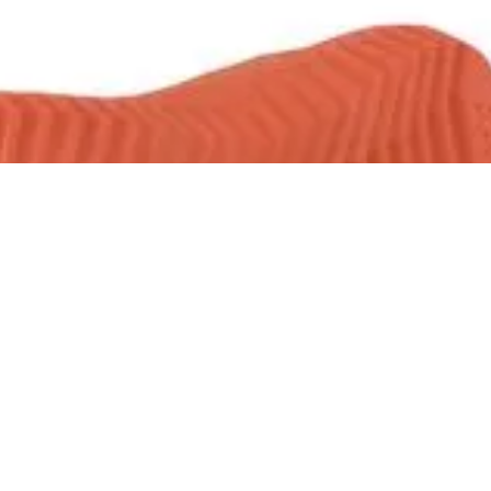
SANDÁLIA KENNER NK6 FLUX PRETO
R$ 149,90
R$ 142,40
no Pix
Até
2x
de
R$ 74,95
sem juros