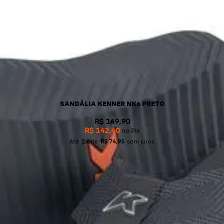
SANDÁLIA KENNER NK6 PRETO
R$ 149,90
R$ 142,40
no Pix
Até
2x
de
R$ 74,95
sem juros