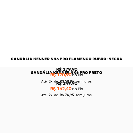
SANDÁLIA KENNER NK6 PRO FLAMENGO RUBRO-NEGRA
R$ 179,90
SANDÁLIA KENNER NK6 PRO PRETO
R$ 170,90
no Pix
Até
3x
de
R$ 59,96
sem juros
R$ 149,90
R$ 142,40
no Pix
Até
2x
de
R$ 74,95
sem juros