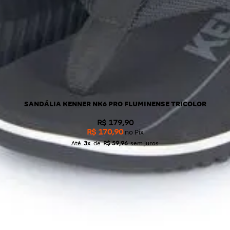
SANDÁLIA KENNER NK6 PRO FLUMINENSE TRICOLOR
R$ 179,90
R$ 170,90
no Pix
Até
3x
de
R$ 59,96
sem juros