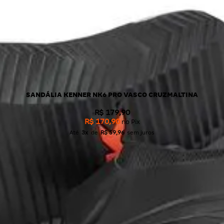
SANDÁLIA KENNER NK6 PRO VASCO CRUZMALTINA
R$ 179,90
R$ 170,90
no Pix
Até
3x
de
R$ 59,96
sem juros