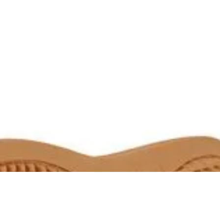
R$ 179,90
R$ 170,90
no Pix
Até
3x
de
R$ 59,96
sem juros
SANDÁLIA KENNER LEGEND PRO BAUNILHA