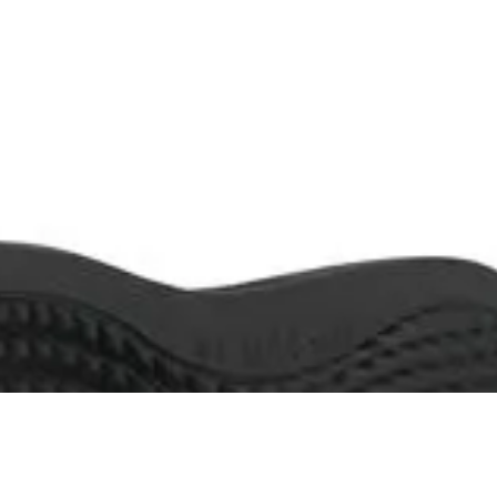
R$ 179,90
R$ 170,90
no Pix
Até
3x
de
R$ 59,96
sem juros
SANDÁLIA KENNER LEGEND PRO VERDE