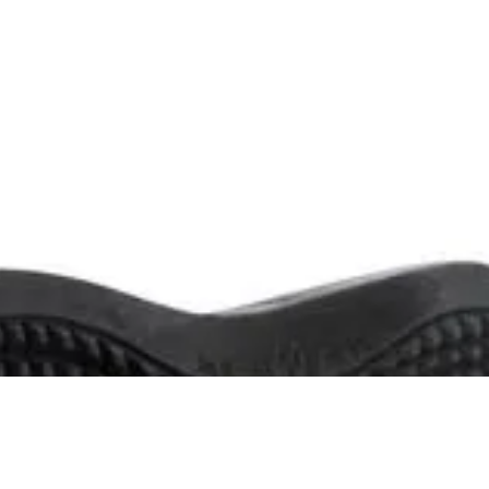
R$ 179,90
R$ 170,90
no Pix
Até
3x
de
R$ 59,96
sem juros
SANDÁLIA KENNER LEGEND 35 PRETO