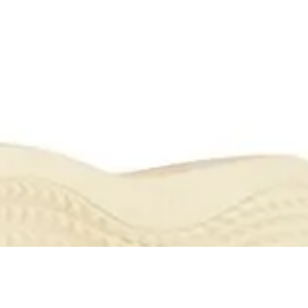
R$ 179,90
R$ 170,90
no Pix
Até
3x
de
R$ 59,96
sem juros
SANDÁLIA KENNER LEGEND PRO MARROM