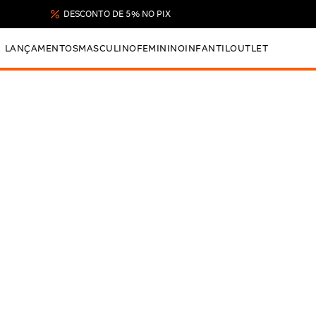
DESCONTO DE 5% NO PIX
LANÇAMENTOS
MASCULINO
FEMININO
INFANTIL
OUTLET