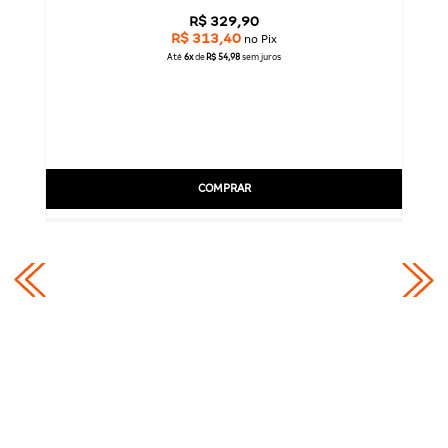
CAS
BÁSICAS
R$ 329,90
R$ 313,40
no Pix
Até
6x
de
R$ 54,98
sem juros
O
PLATAFORMA
SLIDES
COMPRAR