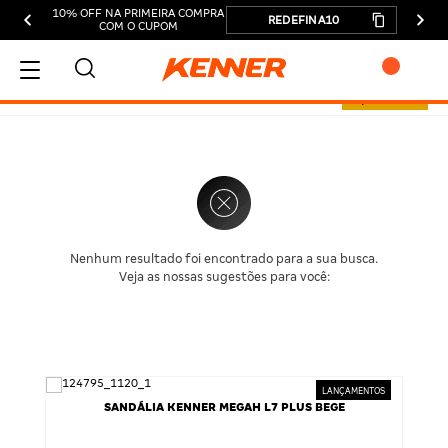
10% OFF NA PRIMEIRA COMPRA
REDEFINA10
COM O CUPOM
Resultado de busca:
0 produtos
MEU CARRINHO
ADICIONAR
SUBTOTAL:
DESCONTOS:
TOTAL:
Nenhum resultado foi encontrado para a sua busca.
Veja as nossas sugestões para você:
CONTINUAR COMPRANDO
FINALIZAR COMPRA
SANDÁLIA KENNER MEGAH L7 PLUS BEGE