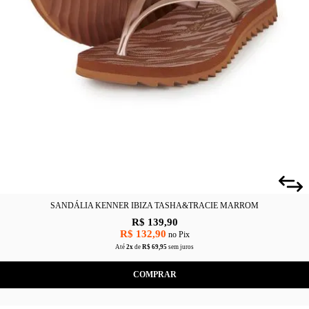
CAS
BÁSICAS
O
PLATAFORMA
SLIDES
SANDÁLIA KENNER IBIZA TASHA&TRACIE MARROM
R$ 139,90
R$ 132,90
no Pix
Até
2x
de
R$ 69,95
sem juros
COMPRAR