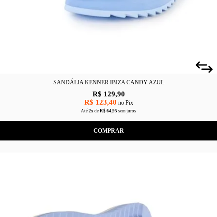
SANDÁLIA KENNER IBIZA CANDY AZUL
R$ 129,90
R$ 123,40
no Pix
Até
2x
de
R$ 64,95
sem juros
COMPRAR