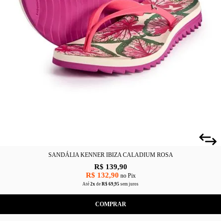
SANDÁLIA KENNER IBIZA CALADIUM ROSA
R$ 139,90
R$ 132,90
no Pix
Até
2x
de
R$ 69,95
sem juros
COMPRAR