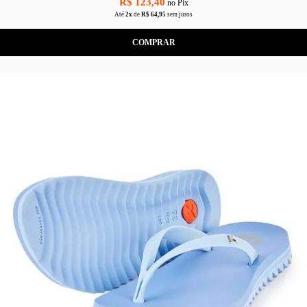
R$ 123,40
no Pix
Até
2x
de
R$ 64,95
sem juros
COMPRAR