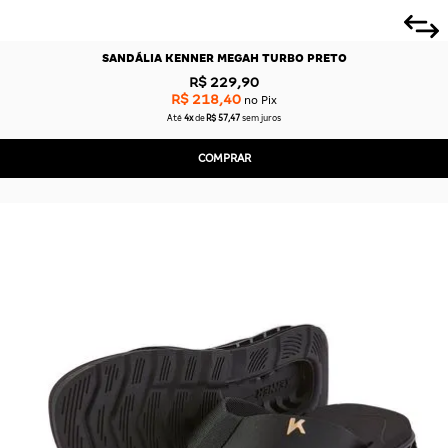
SANDÁLIA KENNER MEGAH TURBO PRETO
R$ 229,90
R$ 218,40
no Pix
Até
4x
de
R$ 57,47
sem juros
COMPRAR