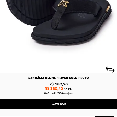
CAS
BÁSICAS
O
PLATAFORMA
SLIDES
SANDÁLIA KENNER KIVAH GOLD PRETO
R$ 189,90
R$ 180,40
no Pix
Até
3x
de
R$ 63,30
sem juros
COMPRAR