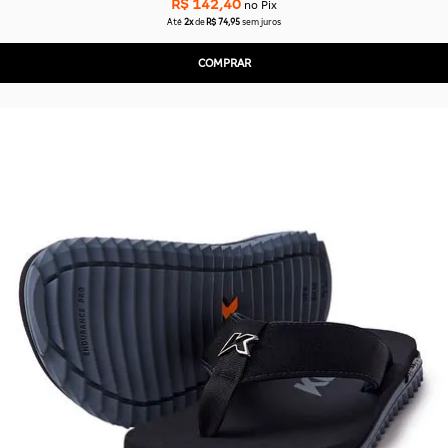
R$ 142,40
no Pix
Até
2x
de
R$ 74,95
sem juros
COMPRAR