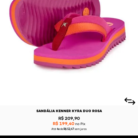
SANDÁLIA KENNER KYRA DUO ROSA
R$ 209,90
R$ 199,40
no Pix
Até
4x
de
R$ 52,47
sem juros