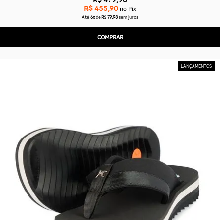
R$ 455,90
no Pix
Até
6x
de
R$ 79,98
sem juros
COMPRAR