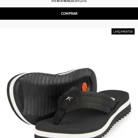
Até
6x
de
R$ 83,31
sem juros
COMPRAR