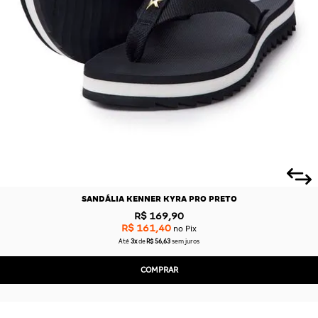
CAS
BÁSICAS
O
PLATAFORMA
SLIDES
SANDÁLIA KENNER KYRA PRO PRETO
R$ 169,90
R$ 161,40
no Pix
Até
3x
de
R$ 56,63
sem juros
COMPRAR