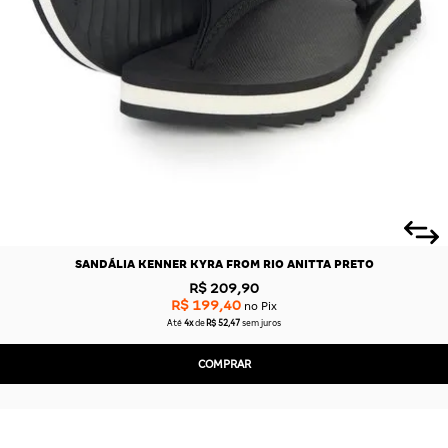
SANDÁLIA KENNER KYRA FROM RIO ANITTA PRETO
R$ 209,90
R$ 199,40
no Pix
Até
4x
de
R$ 52,47
sem juros
COMPRAR