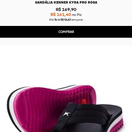
SANDÁLIA KENNER KYRA PRO ROSA
R$ 169,90
R$ 161,40
no Pix
Até
3x
de
R$ 56,63
sem juros
COMPRAR