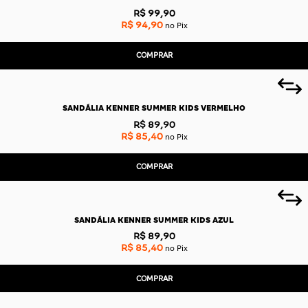
CAS
BÁSICAS
R$ 99,90
R$ 94,90
no Pix
O
PLATAFORMA
SLIDES
COMPRAR
SANDÁLIA KENNER SUMMER KIDS VERMELHO
R$ 89,90
R$ 85,40
no Pix
COMPRAR
SANDÁLIA KENNER SUMMER KIDS AZUL
R$ 89,90
R$ 85,40
no Pix
COMPRAR