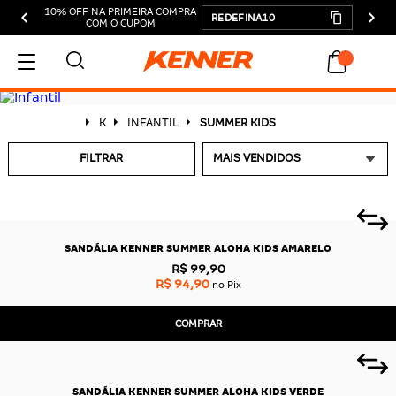
10% OFF NA PRIMEIRA COMPRA
REDEFINA10
COM O CUPOM
MEU CARRINHO
K
INFANTIL
SUMMER KIDS
FILTRAR
ADICIONAR
SANDÁLIA KENNER SUMMER ALOHA KIDS AMARELO
SUBTOTAL:
R$ 99,90
DESCONTOS:
R$ 94,90
no Pix
TOTAL:
COMPRAR
CONTINUAR COMPRANDO
FINALIZAR COMPRA
SANDÁLIA KENNER SUMMER ALOHA KIDS VERDE