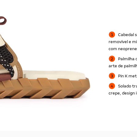
Cabedal s
removível e mi
com neopren
Palmilha 
arte de palmil
Pin K met
Solado tr
crepe, design 