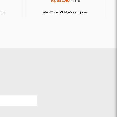
R$ 351,40
no Pix
uros
Até
6x
de
R$ 61,65
sem juros