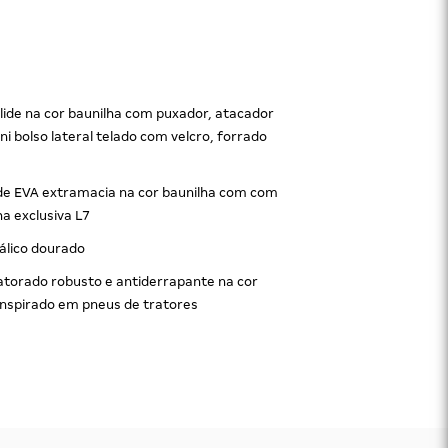
lide na cor baunilha com puxador, atacador
ni bolso lateral telado com velcro, forrado
e
de EVA extramacia na cor baunilha com com
ha exclusiva L7
álico dourado
atorado robusto e antiderrapante na cor
inspirado em pneus de tratores