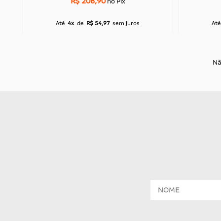
R$ 208,90
no Pix
Até
4x
de
R$ 54,97
sem juros
Até
Nã