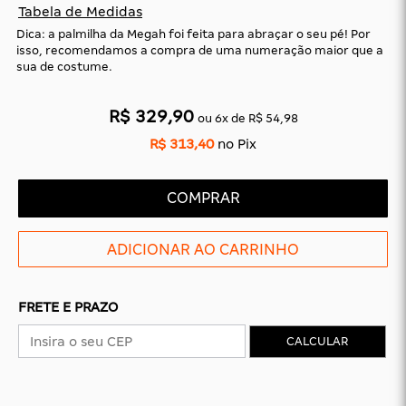
Tabela de Medidas
Dica: a palmilha da Megah foi feita para abraçar o seu pé! Por
isso, recomendamos a compra de uma numeração maior que a
CAS
BÁSICAS
sua de costume.
O
PLATAFORMA
SLIDES
R$ 329,90
ou
6
x
de
R$ 54,98
R$ 313,40
no Pix
COMPRAR
FRETE E PRAZO
CALCULAR