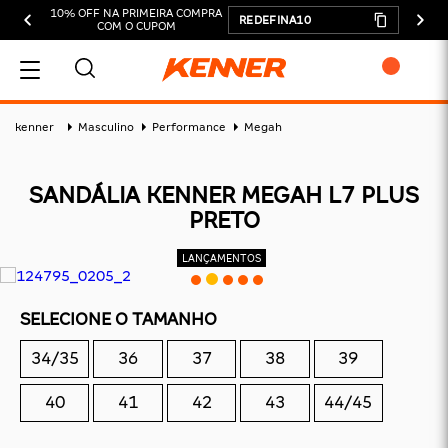
10% OFF NA PRIMEIRA COMPRA
REDEFINA10
COM O CUPOM
MEU CARRINHO
kenner
Masculino
Performance
Megah
SANDÁLIA KENNER MEGAH L7 PLUS
PRETO
ADICIONAR
SUBTOTAL:
DESCONTOS:
SELECIONE O TAMANHO
TOTAL:
34/35
36
37
38
39
CONTINUAR COMPRANDO
40
41
42
43
44/45
FINALIZAR COMPRA