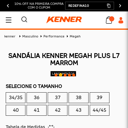
10% OFF NA PRIMEIRA COMPRA
REDEFINA10
COM O CUPOM
MEU CARRINHO
kenner
Masculino
Performance
Megah
SANDÁLIA KENNER MEGAH PLUS L7
MARROM
ADICIONAR
SUBTOTAL:
SELECIONE O TAMANHO
DESCONTOS:
34/35
36
37
38
39
TOTAL:
40
41
42
43
44/45
CONTINUAR COMPRANDO
FINALIZAR COMPRA
Tabela de Medidas