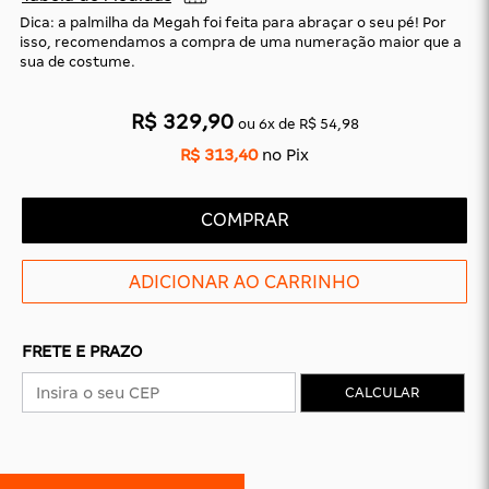
Dica: a palmilha da Megah foi feita para abraçar o seu pé! Por
isso, recomendamos a compra de uma numeração maior que a
sua de costume.
CAS
BÁSICAS
R$ 329,90
O
PLATAFORMA
SLIDES
ou
6
x
de
R$ 54,98
R$ 313,40
no Pix
COMPRAR
FRETE E PRAZO
CALCULAR