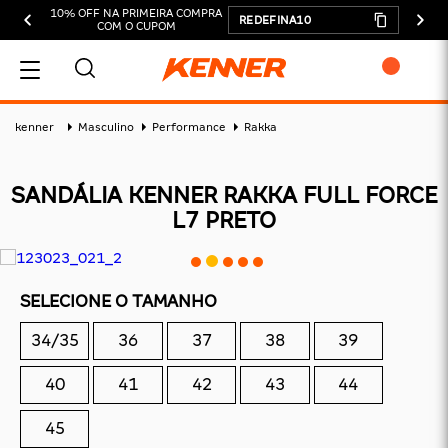
10% OFF NA PRIMEIRA COMPRA
REDEFINA10
COM O CUPOM
MEU CARRINHO
kenner
Masculino
Performance
Rakka
SANDÁLIA KENNER RAKKA FULL FORCE
L7 PRETO
ADICIONAR
SUBTOTAL:
SELECIONE O TAMANHO
DESCONTOS:
34/35
36
37
38
39
TOTAL:
40
41
42
43
44
CONTINUAR COMPRANDO
45
FINALIZAR COMPRA