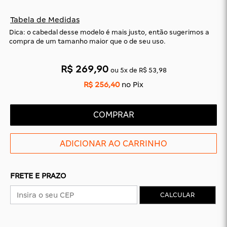
CAS
BÁSICAS
Tabela de Medidas
O
PLATAFORMA
SLIDES
Dica: o cabedal desse modelo é mais justo, então sugerimos a
compra de um tamanho maior que o de seu uso.
R$ 269,90
ou
5
x
de
R$ 53,98
R$ 256,40
no Pix
COMPRAR
FRETE E PRAZO
CALCULAR