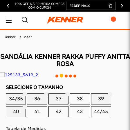
10% OFF NA PRIMEIRA COMPRA
REDEFINA10
COM O CUPOM
MEU CARRINHO
kenner
Bazar
SANDÁLIA KENNER RAKKA PUFFY ANITTA
ROSA
ADICIONAR
SUBTOTAL:
SELECIONE O TAMANHO
DESCONTOS:
34/35
36
37
38
39
TOTAL:
40
41
42
43
44/45
CONTINUAR COMPRANDO
FINALIZAR COMPRA
Tabela de Medidas