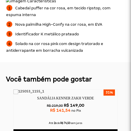
Cabedal puffer na cor rosa, em tecido ripstop, com
espuma interna
Nova palmilha High-Confy na cor rosa, em EVA
Identificador K metálico prateado
Solado na cor rosa pink com design tratorado e
antiderrapante em borracha vulcanizada
Você também pode gostar
39%
31%
SANDÁLIA KENNER ZAKH VERDE
R$ 149,00
R$ 219,00
R$ 141,54
no Pix
Até
2x
de
R$ 74,50
sem juros