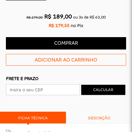
CAS
BÁSICAS
R$ 189,00
ou
3
x
de
R$ 63,00
O
PLATAFORMA
SLIDES
R$ 279,00
R$ 179,55
no Pix
COMPRAR
FRETE E PRAZO
CALCULAR
FICHA TÉCNICA
DESCRIÇÃO