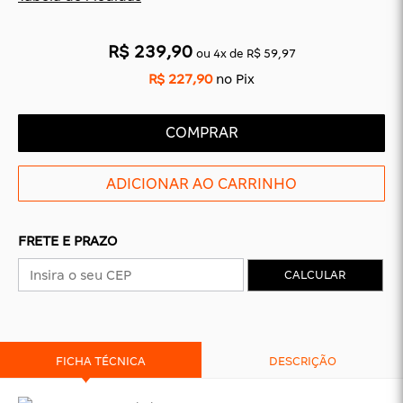
R$ 239,90
CAS
BÁSICAS
ou
4
x
de
R$ 59,97
R$ 227,90
no Pix
O
PLATAFORMA
SLIDES
COMPRAR
FRETE E PRAZO
CALCULAR
FICHA TÉCNICA
DESCRIÇÃO