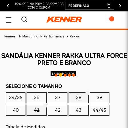
10% OFF NA PRIMEIRA COMPRA
REDEFINA10
COM O CUPOM
MEU CARRINHO
kenner
Masculino
Performance
Rakka
SANDÁLIA KENNER RAKKA ULTRA FORCE
PRETO E BRANCO
ADICIONAR
SUBTOTAL:
SELECIONE O TAMANHO
DESCONTOS:
34/35
36
37
38
39
TOTAL:
40
41
42
43
44/45
CONTINUAR COMPRANDO
FINALIZAR COMPRA
Tabela de Medidas