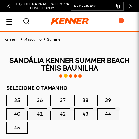
10% OFF NA PRIMEIRA COMPRA
REDEFINA10
COM O CUPOM
MEU CARRINHO
kenner
Masculino
Summer
SANDÁLIA KENNER SUMMER BEACH
TÊNIS BAUNILHA
ADICIONAR
SELECIONE O TAMANHO
SUBTOTAL:
DESCONTOS:
35
36
37
38
39
TOTAL:
40
41
42
43
44
CONTINUAR COMPRANDO
45
FINALIZAR COMPRA