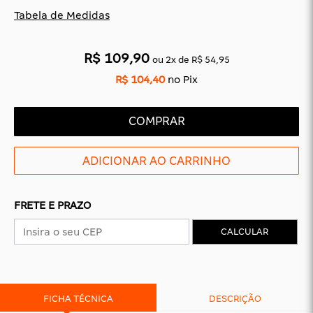
CAS
BÁSICAS
Tabela de Medidas
O
PLATAFORMA
SLIDES
R$ 109,90
ou
2
x
de
R$ 54,95
R$ 104,40
no Pix
COMPRAR
FRETE E PRAZO
CALCULAR
FICHA TÉCNICA
DESCRIÇÃO