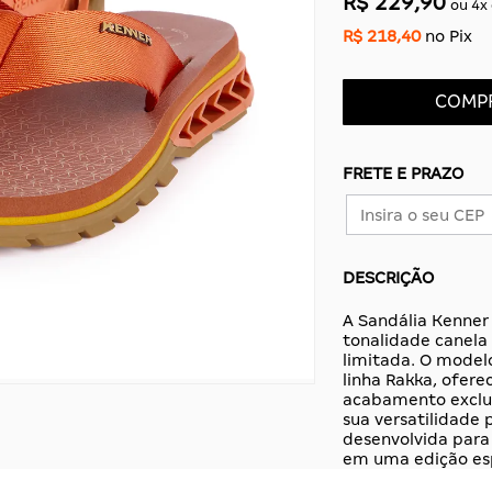
R$ 229,90
ou
4
x
R$ 218,40
no Pix
COMP
FRETE E PRAZO
DESCRIÇÃO
A Sandália Kenner
tonalidade canela
limitada. O modelo
linha Rakka, ofer
acabamento exclus
sua versatilidade
desenvolvida para
em uma edição esp