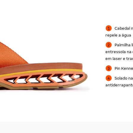
Cabedal 
repele a água
Palmilha 
entressola na
em laser e tra
Pin Kenne
Solado na
antiderrapant