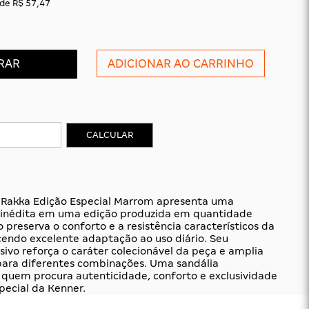
de
R$ 57,47
RAR
CALCULAR
 Rakka Edição Especial Marrom apresenta uma
 inédita em uma edição produzida em quantidade
 preserva o conforto e a resistência característicos da
ecendo excelente adaptação ao uso diário. Seu
ivo reforça o caráter colecionável da peça e amplia
 para diferentes combinações. Uma sandália
 quem procura autenticidade, conforto e exclusividade
ecial da Kenner.