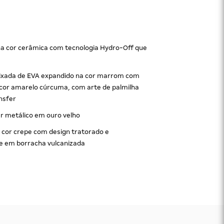
na cor cerâmica com tecnologia Hydro-Off que
lixada de EVA expandido na cor marrom com
 cor amarelo cúrcuma, com arte de palmilha
nsfer
r metálico em ouro velho
 cor crepe com design tratorado e
e em borracha vulcanizada