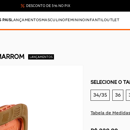
DESCONTO DE 5% NO PIX
S PAIS
LANÇAMENTOS
MASCULINO
FEMININO
INFANTIL
OUTLET
 MARROM
SELECIONE O T
34/35
36
Tabela de Medida