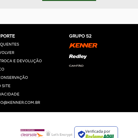
UPORTE
GRUPO S2
EQUENTES
VOLVER
 TROCA E DEVOLUÇÃO
CO
CONSERVAÇÃO
 SITE
IVACIDADE
O@KENNER.COM.BR
Verificada por