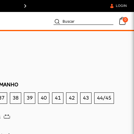
FRETE GRÁTIS A P
LOGIN
AMANHO
37
38
39
40
41
42
43
44/45
s