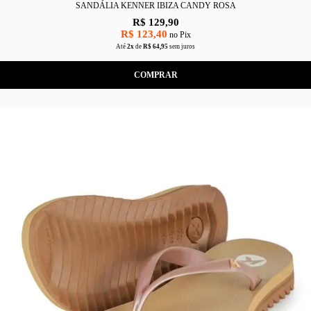
SANDÁLIA KENNER IBIZA CANDY ROSA
R$ 129,90
R$ 123,40
no Pix
Até
2x
de
R$ 64,95
sem juros
COMPRAR