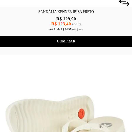
SANDÁLIA KENNER IBIZA PRETO
R$ 129,90
R$ 123,40
no Pix
Até
2x
de
R$ 64,95
sem juros
COMPRAR