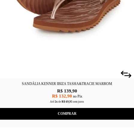
CAS
BÁSICAS
O
PLATAFORMA
SLIDES
SANDÁLIA KENNER IBIZA TASHA&TRACIE MARROM
R$ 139,90
R$ 132,90
no Pix
Até
2x
de
R$ 69,95
sem juros
COMPRAR