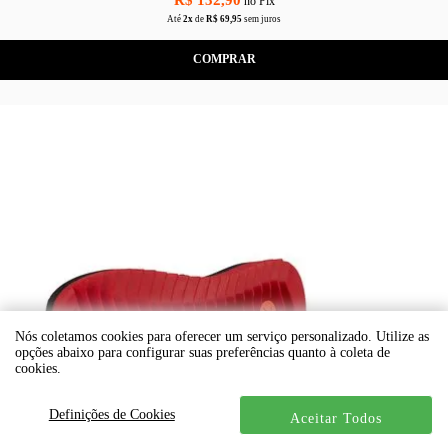
R$ 132,90
no Pix
Até
2x
de
R$ 69,95
sem juros
COMPRAR
Nós coletamos cookies para oferecer um serviço personalizado. Utilize as
opções abaixo para configurar suas preferências quanto à coleta de
cookies.
Definições de Cookies
Aceitar Todos