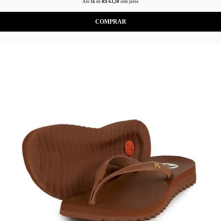
Até
3x
de
R$ 63,30
sem juros
COMPRAR