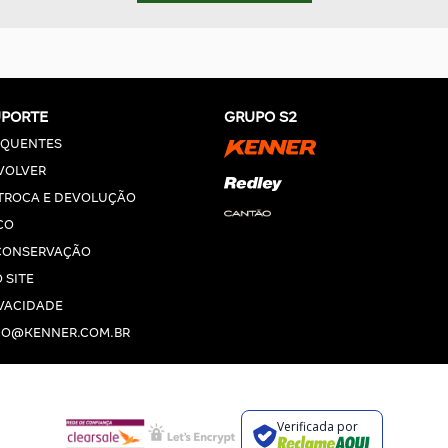
UPORTE
GRUPO S2
EQUENTES
VOLVER
 TROCA E DEVOLUÇÃO
CO
CONSERVAÇÃO
 SITE
IVACIDADE
O@KENNER.COM.BR
Verificada por