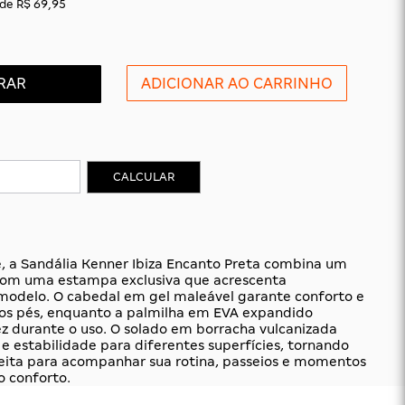
de
R$ 69,95
RAR
CALCULAR
te, a Sandália Kenner Ibiza Encanto Preta combina um
com uma estampa exclusiva que acrescenta
modelo. O cabedal em gel maleável garante conforto e
aos pés, enquanto a palmilha em EVA expandido
z durante o uso. O solado em borracha vulcanizada
e estabilidade para diferentes superfícies, tornando
feita para acompanhar sua rotina, passeios e momentos
o conforto.