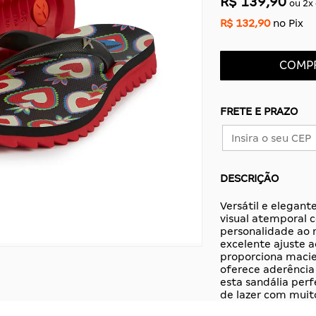
R$ 139,90
ou
2
x
R$ 132,90
no Pix
COMP
FRETE E PRAZO
DESCRIÇÃO
Versátil e elegan
visual atemporal 
personalidade ao 
excelente ajuste 
proporciona macie
oferece aderência 
esta sandália per
de lazer com muit