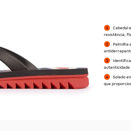
Cabedal e
resistência, f
Palmilha
antiderrapant
Identific
autenticidade 
Solado e
que proporcio