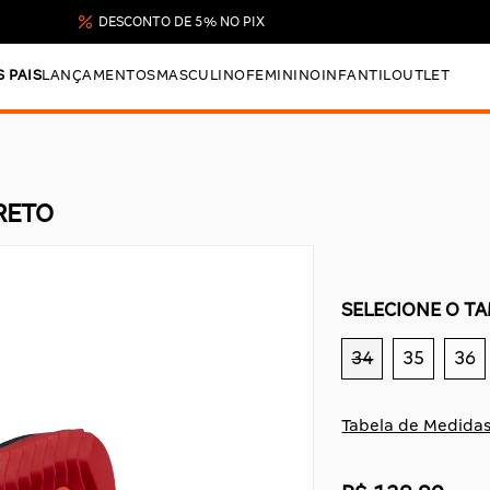
DESCONTO DE 5% NO PIX
S PAIS
LANÇAMENTOS
MASCULINO
FEMININO
INFANTIL
OUTLET
RETO
SELECIONE O T
34
35
36
Tabela de Medida