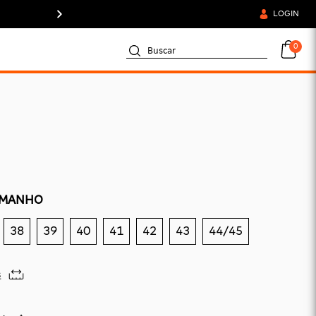
FRETE GRÁTIS A P
LOGIN
AMANHO
38
39
40
41
42
43
44/45
s