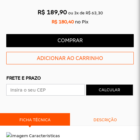
CAS
BÁSICAS
R$ 189,90
ou
3
x
de
R$ 63,30
O
PLATAFORMA
SLIDES
R$ 180,40
no Pix
COMPRAR
FRETE E PRAZO
CALCULAR
FICHA TÉCNICA
DESCRIÇÃO