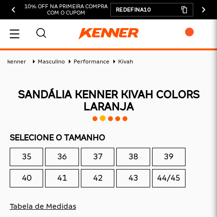
10% OFF NA PRIMEIRA COMPRA
REDEFINA10
COM O CUPOM
MEU CARRINHO
kenner
Masculino
Performance
Kivah
SANDÁLIA KENNER KIVAH COLORS
LARANJA
ADICIONAR
SELECIONE O TAMANHO
SUBTOTAL:
DESCONTOS:
35
36
37
38
39
TOTAL:
40
41
42
43
44/45
CONTINUAR COMPRANDO
Tabela de Medidas
FINALIZAR COMPRA