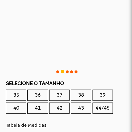
CAS
BÁSICAS
O
PLATAFORMA
SLIDES
SELECIONE O TAMANHO
35
36
37
38
39
40
41
42
43
44/45
Tabela de Medidas