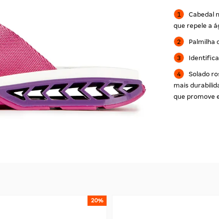
Cabedal n
que repele a 
Palmilha 
Identific
Solado ro
mais durabili
que promove e
20%