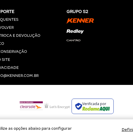
UPORTE
GRUPO S2
EQUENTES
VOLVER
 TROCA E DEVOLUÇÃO
CO
CONSERVAÇÃO
 SITE
IVACIDADE
O@KENNER.COM.BR
Verificada por
BROCKTON INDÚSTRIA E COMÉRCIO DE VESTUÁRIO E FACÇÕES LTDA
lize as opções abaixo para configurar
Defin