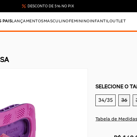
DESCONTO DE 5% NO PIX
S PAIS
LANÇAMENTOS
MASCULINO
FEMININO
INFANTIL
OUTLET
OSA
SELECIONE O T
34/35
36
Tabela de Medida