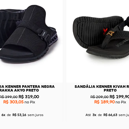
IA KENNER PANTERA NEGRA
SANDÁLIA KENNER KIVAH R
RAKKA AKYO PRETO
PRETO
R$ 319,00
R$ 199,9
R$ 399,00
R$ 209,00
R$ 303,05
R$ 189,90
no Pix
no Pix
6x
de
R$ 53,16
sem juros
Até
3x
de
R$ 66,63
sem j