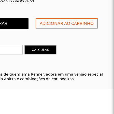
00
ou
2
x
de
R$ 74,50
RAR
CALCULAR
as de quem ama Kenner, agora em uma versão especial
a Anitta e combinações de cor inéditas.