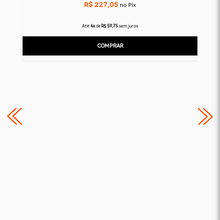
R$ 227,05
no Pix
Até
4x
de
R$ 59,75
sem juros
COMPRAR