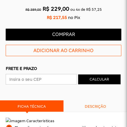
R$ 229,00
ou
4
x
de
R$ 57,25
R$ 389,00
CAS
BÁSICAS
R$ 217,55
no Pix
O
PLATAFORMA
SLIDES
COMPRAR
FRETE E PRAZO
CALCULAR
FICHA TÉCNICA
DESCRIÇÃO