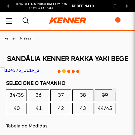
10% OFF NA PRIMEIRA COMPRA
REDEFINA10
COM O CUPOM
MEU CARRINHO
kenner
Bazar
SANDÁLIA KENNER RAKKA YAKI BEGE
ADICIONAR
SELECIONE O TAMANHO
SUBTOTAL:
34/35
36
37
38
39
DESCONTOS:
TOTAL:
40
41
42
43
44/45
CONTINUAR COMPRANDO
Tabela de Medidas
FINALIZAR COMPRA