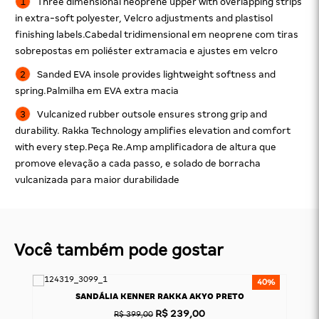
Three dimensional neoprene upper with overlapping strips
in extra-soft polyester, Velcro adjustments and plastisol
finishing labels.Cabedal tridimensional em neoprene com tiras
sobrepostas em poliéster extramacia e ajustes em velcro
Sanded EVA insole provides lightweight softness and
spring.Palmilha em EVA extra macia
Vulcanized rubber outsole ensures strong grip and
durability. Rakka Technology amplifies elevation and comfort
with every step.Peça Re.Amp amplificadora de altura que
promove elevação a cada passo, e solado de borracha
vulcanizada para maior durabilidade
Você também pode gostar
31%
40%
SANDÁLIA KENNER RAKKA AKYO PRETO
R$ 239,00
R$ 399,00