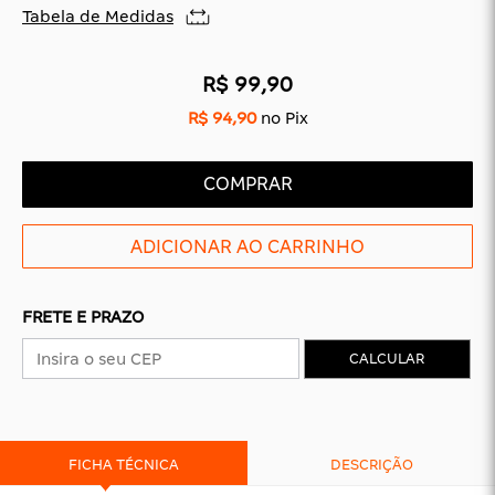
Tabela de Medidas
CAS
BÁSICAS
R$ 99,90
R$ 94,90
no Pix
O
PLATAFORMA
SLIDES
COMPRAR
FRETE E PRAZO
CALCULAR
FICHA TÉCNICA
DESCRIÇÃO