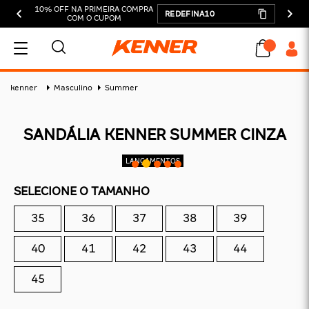
10% OFF NA PRIMEIRA COMPRA
REDEFINA10
COM O CUPOM
MEU CARRINHO
kenner
Masculino
Summer
SANDÁLIA KENNER SUMMER CINZA
ADICIONAR
SELECIONE O TAMANHO
SUBTOTAL:
35
36
37
38
39
DESCONTOS:
TOTAL:
40
41
42
43
44
CONTINUAR COMPRANDO
45
FINALIZAR COMPRA