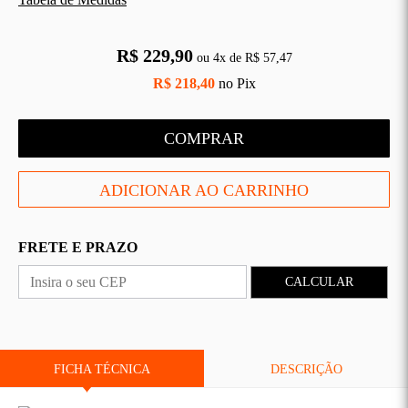
R$ 229,90
CAS
BÁSICAS
ou
4
x
de
R$ 57,47
R$ 218,40
no Pix
O
PLATAFORMA
SLIDES
COMPRAR
FRETE E PRAZO
CALCULAR
FICHA TÉCNICA
DESCRIÇÃO