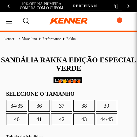
10% OFF NA PRIMEIRA
REDEFINA10
COMPRA COM O CUPOM
MEU CARRINHO
kenner
Masculino
Performance
Rakka
SANDÁLIA RAKKA EDIÇÃO ESPECIAL
VERDE
ADICIONAR
SUBTOTAL:
SELECIONE O TAMANHO
DESCONTOS:
34/35
36
37
38
39
TOTAL:
CONTINUAR COMPRANDO
40
41
42
43
44/45
FINALIZAR COMPRA
Tabela de Medidas