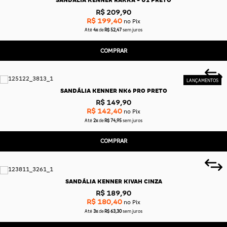
R$ 209,90
R$ 199,40
no Pix
CAS
BÁSICAS
Até
4x
de
R$ 52,47
sem juros
COMPRAR
O
PLATAFORMA
SLIDES
SANDÁLIA KENNER NK6 PRO PRETO
R$ 149,90
R$ 142,40
no Pix
Até
2x
de
R$ 74,95
sem juros
COMPRAR
SANDÁLIA KENNER KIVAH CINZA
R$ 189,90
R$ 180,40
no Pix
Até
3x
de
R$ 63,30
sem juros