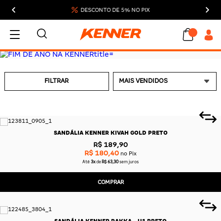
DESCONTO DE 5% NO PIX
MEU CARRINHO
FILTRAR
ADICIONAR
SANDÁLIA KENNER KIVAH GOLD PRETO
SUBTOTAL:
R$ 189,90
R$ 180,40
no Pix
DESCONTOS:
Até
3x
de
R$ 63,30
sem juros
TOTAL:
COMPRAR
CONTINUAR COMPRANDO
FINALIZAR COMPRA
SANDÁLIA KENNER RAKKA - U1 PRETO