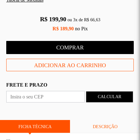
CAS
BÁSICAS
R$ 199,90
O
PLATAFORMA
SLIDES
ou
3
x
de
R$ 66,63
R$ 189,90
no Pix
COMPRAR
FRETE E PRAZO
CALCULAR
FICHA TÉCNICA
DESCRIÇÃO