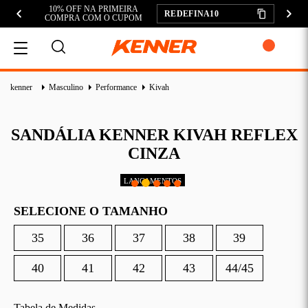
10% OFF NA PRIMEIRA
REDEFINA10
COMPRA COM O CUPOM
MEU CARRINHO
kenner
Masculino
Performance
Kivah
SANDÁLIA KENNER KIVAH REFLEX
CINZA
ADICIONAR
SUBTOTAL:
SELECIONE O TAMANHO
DESCONTOS:
35
36
37
38
39
TOTAL:
CONTINUAR COMPRANDO
40
41
42
43
44/45
FINALIZAR COMPRA
Tabela de Medidas