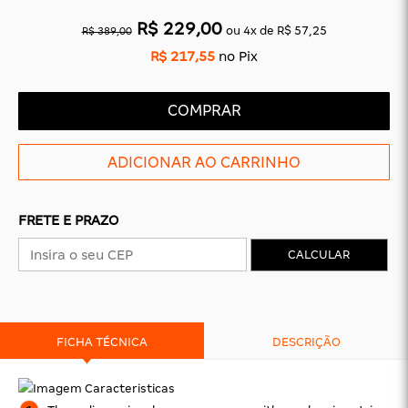
CAS
BÁSICAS
R$ 229,00
ou
4
x
de
R$ 57,25
R$ 389,00
O
PLATAFORMA
SLIDES
R$ 217,55
no Pix
COMPRAR
FRETE E PRAZO
CALCULAR
FICHA TÉCNICA
DESCRIÇÃO