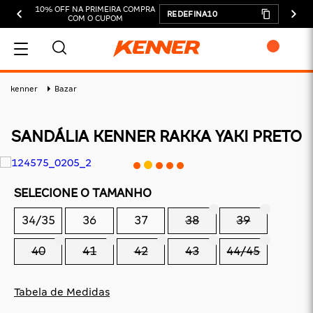
10% OFF NA PRIMEIRA COMPRA
REDEFINA10
COM O CUPOM
MEU CARRINHO
kenner
Bazar
SANDÁLIA KENNER RAKKA YAKI PRETO
ADICIONAR
SELECIONE O TAMANHO
SUBTOTAL:
34/35
36
37
38
39
DESCONTOS:
TOTAL:
40
41
42
43
44/45
CONTINUAR COMPRANDO
Tabela de Medidas
FINALIZAR COMPRA