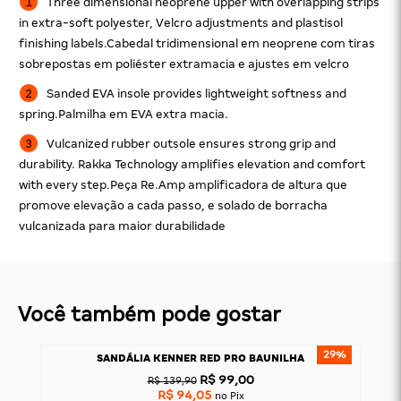
Three dimensional neoprene upper with overlapping strips
in extra-soft polyester, Velcro adjustments and plastisol
finishing labels.Cabedal tridimensional em neoprene com tiras
sobrepostas em poliéster extramacia e ajustes em velcro
Sanded EVA insole provides lightweight softness and
spring.Palmilha em EVA extra macia.
Vulcanized rubber outsole ensures strong grip and
durability. Rakka Technology amplifies elevation and comfort
with every step.Peça Re.Amp amplificadora de altura que
promove elevação a cada passo, e solado de borracha
vulcanizada para maior durabilidade
Você também pode gostar
39%
29%
SANDÁLIA KENNER RED PRO BAUNILHA
R$ 99,00
R$ 139,90
R$ 94,05
no Pix