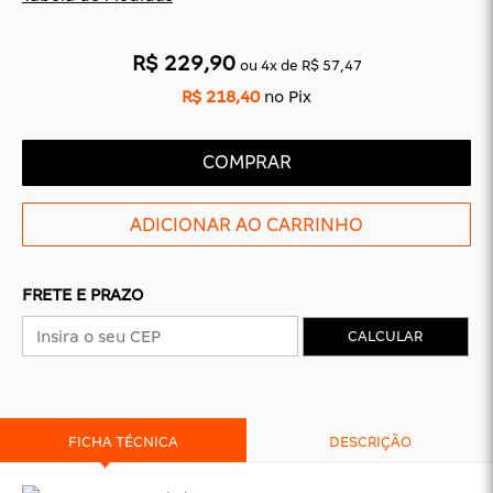
R$ 229,90
CAS
BÁSICAS
ou
4
x
de
R$ 57,47
R$ 218,40
no Pix
O
PLATAFORMA
SLIDES
COMPRAR
FRETE E PRAZO
CALCULAR
FICHA TÉCNICA
DESCRIÇÃO