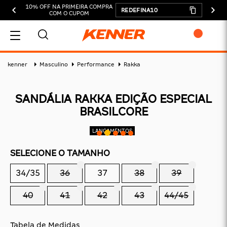
10% OFF NA PRIMEIRA COMPRA
REDEFINA10
COM O CUPOM
MEU CARRINHO
kenner
Masculino
Performance
Rakka
SANDÁLIA RAKKA EDIÇÃO ESPECIAL
BRASILCORE
ADICIONAR
SUBTOTAL:
SELECIONE O TAMANHO
DESCONTOS:
34/35
36
37
38
39
TOTAL:
40
41
42
43
44/45
CONTINUAR COMPRANDO
FINALIZAR COMPRA
Tabela de Medidas