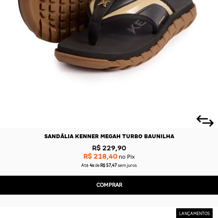
CAS
BÁSICAS
O
PLATAFORMA
SLIDES
SANDÁLIA KENNER MEGAH TURBO BAUNILHA
R$ 229,90
R$ 218,40
no Pix
Até
4x
de
R$ 57,47
sem juros
COMPRAR