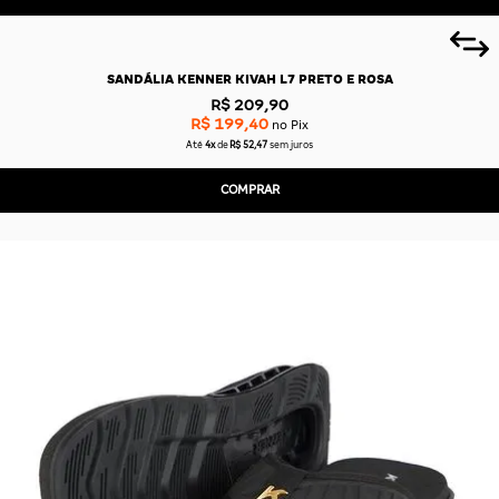
SANDÁLIA KENNER KIVAH L7 PRETO E ROSA
R$ 209,90
R$ 199,40
no Pix
Até
4x
de
R$ 52,47
sem juros
COMPRAR