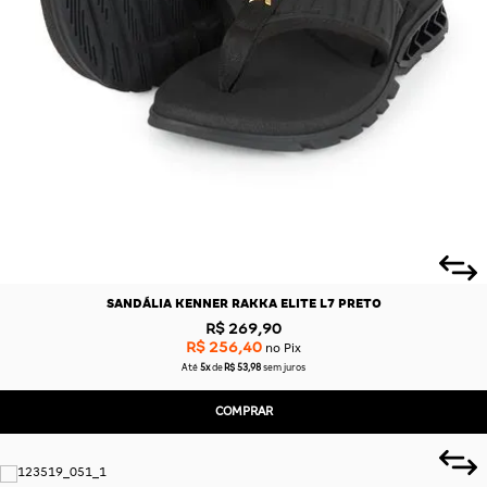
SANDÁLIA KENNER RAKKA ELITE L7 PRETO
R$ 269,90
R$ 256,40
no Pix
Até
5x
de
R$ 53,98
sem juros
COMPRAR