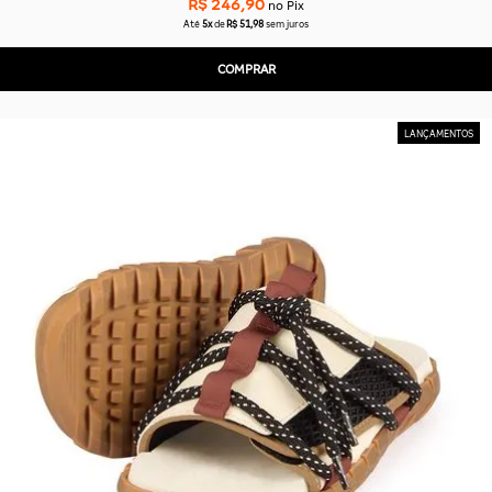
R$ 246,90
no Pix
Até
5x
de
R$ 51,98
sem juros
COMPRAR