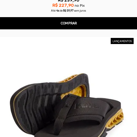
R$ 227,90
no Pix
Até
4x
de
R$ 59,97
sem juros
COMPRAR