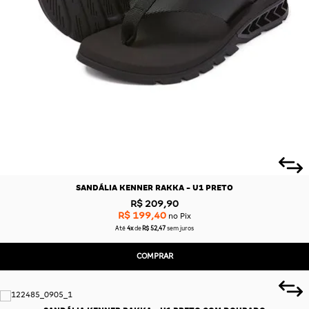
SANDÁLIA KENNER RAKKA - U1 PRETO
R$ 209,90
R$ 199,40
no Pix
Até
4x
de
R$ 52,47
sem juros
COMPRAR