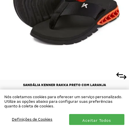
SANDÁLIA KENNER RAKKA PRETO COM LARANJA
R$ 199,90
R$ 189,90
Nós coletamos cookies para oferecer um serviço personalizado.
no Pix
Utilize as opções abaixo para configurar suas preferências
Até
3x
de
R$ 66,63
sem juros
quanto à coleta de cookies.
COMPRAR
Definições de Cookies
Aceitar Todos